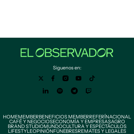
Siguenos en:
HOME
MEMBER
BENEFICIOS MEMBER
REFERÍ
NACIONAL
CAFÉ Y NEGOCIOS
ECONOMÍA Y EMPRESAS
AGRO
BRAND STUDIO
MUNDO
CULTURA Y ESPECTÁCULOS
LIFESTYLE
OPINIÓN
FÚNEBRES
REMATES Y LEGALES