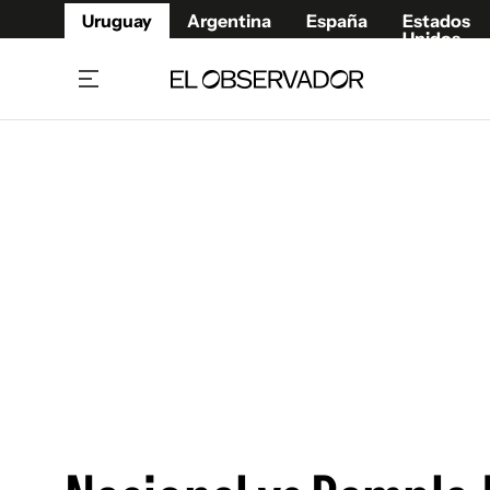
Uruguay
Argentina
España
Estados
Unidos
Home
Juegos 
Referí
Rugby
Fútbol
Básque
Mundial 2026
Tenis
Resultados Deportivos
Runnin
Fútbol internacional
Polidep
Copa Libertadores
Motor