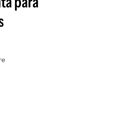
ta para
guenos en:
s
re