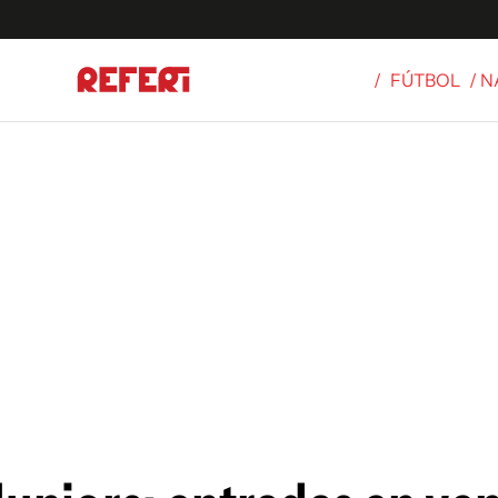
/
FÚTBOL
/ 
Olímpicos
S
tbol
g
ortivo