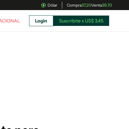
Dólar
Compra
37,20
Venta
39,70
NACIONAL
Login
Suscribite x US$ 3,45
uscríbete ahora a El Observador y elegí hasta
donde llegar.
Suscribite x US$ 3,45