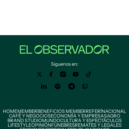
Siguenos en:
HOME
MEMBER
BENEFICIOS MEMBER
REFERÍ
NACIONAL
CAFÉ Y NEGOCIOS
ECONOMÍA Y EMPRESAS
AGRO
BRAND STUDIO
MUNDO
CULTURA Y ESPECTÁCULOS
LIFESTYLE
OPINIÓN
FÚNEBRES
REMATES Y LEGALES