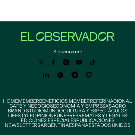
Siguenos en:
HOME
MEMBER
BENEFICIOS MEMBER
REFERÍ
NACIONAL
CAFÉ Y NEGOCIOS
ECONOMÍA Y EMPRESAS
AGRO
BRAND STUDIO
MUNDO
CULTURA Y ESPECTÁCULOS
LIFESTYLE
OPINIÓN
FÚNEBRES
REMATES Y LEGALES
EDICIONES ESPECIALES
PUBLICACIONES
NEWSLETTERS
ARGENTINA
ESPAÑA
ESTADOS UNIDOS