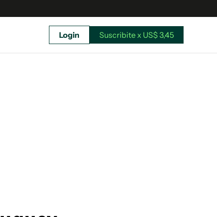
Login
Suscribite x US$ 3,45
uscríbete ahora a El Observador y elegí hasta
donde llegar.
Suscribite x US$ 3,45