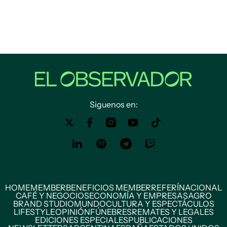
Siguenos en:
HOME
MEMBER
BENEFICIOS MEMBER
REFERÍ
NACIONAL
CAFÉ Y NEGOCIOS
ECONOMÍA Y EMPRESAS
AGRO
BRAND STUDIO
MUNDO
CULTURA Y ESPECTÁCULOS
LIFESTYLE
OPINIÓN
FÚNEBRES
REMATES Y LEGALES
EDICIONES ESPECIALES
PUBLICACIONES