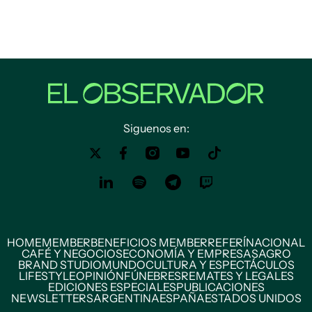
Siguenos en:
HOME
MEMBER
BENEFICIOS MEMBER
REFERÍ
NACIONAL
CAFÉ Y NEGOCIOS
ECONOMÍA Y EMPRESAS
AGRO
BRAND STUDIO
MUNDO
CULTURA Y ESPECTÁCULOS
LIFESTYLE
OPINIÓN
FÚNEBRES
REMATES Y LEGALES
EDICIONES ESPECIALES
PUBLICACIONES
NEWSLETTERS
ARGENTINA
ESPAÑA
ESTADOS UNIDOS