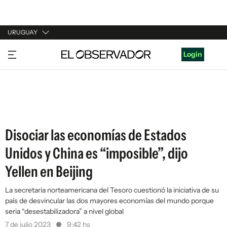
URUGUAY
URUGUAY
Login
ARGENTINA
ESPAÑA
ESTADOS UNIDOS
Disociar las economías de Estados
Unidos y China es “imposible”, dijo
Yellen en Beijing
La secretaria norteamericana del Tesoro cuestionó la iniciativa de su
país de desvincular las dos mayores economías del mundo porque
seria “desestabilizadora” a nivel global
7 de julio 2023
9:42 hs