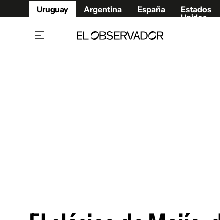
Uruguay
Argentina
España
Estados
Unidos
Home
Juegos 
Referí
Rugby
Fútbol
Básque
Mundial 2026
Tenis
Resultados Deportivos
Runnin
Fútbol internacional
Polidep
Copa Libertadores
Motor