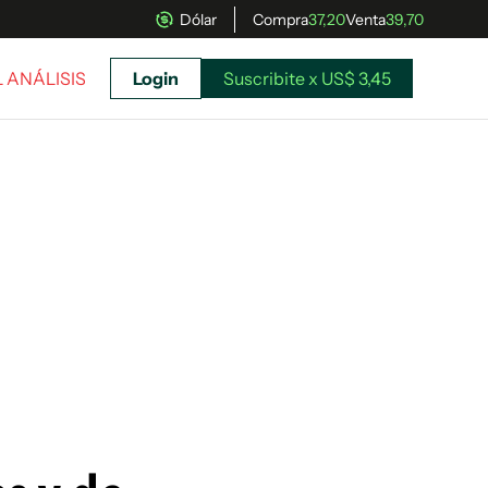
Dólar
Compra
37,20
Venta
39,70
L ANÁLISIS
Login
Suscribite x US$ 3,45
uscríbete ahora a El Observador y elegí hasta
donde llegar.
Suscribite x US$ 3,45