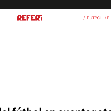
/
FÚTBOL
/ E
Olímpicos
S
tbol
g
ortivo