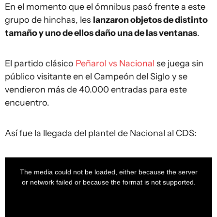
En el momento que el ómnibus pasó frente a este
grupo de hinchas, les
lanzaron objetos de distinto
tamaño y uno de ellos daño una de las ventanas
.
El partido clásico
Peñarol vs Nacional
se juega sin
público visitante en el Campeón del Siglo y se
vendieron más de 40.000 entradas para este
encuentro.
Así fue la llegada del plantel de Nacional al CDS:
This
is
a
The media could not be loaded, either because the server
modal
window.
or network failed or because the format is not supported.