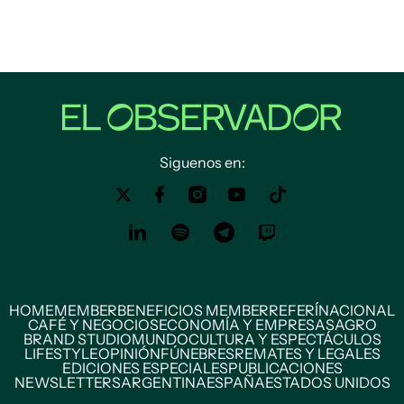
Siguenos en:
HOME
MEMBER
BENEFICIOS MEMBER
REFERÍ
NACIONAL
CAFÉ Y NEGOCIOS
ECONOMÍA Y EMPRESAS
AGRO
BRAND STUDIO
MUNDO
CULTURA Y ESPECTÁCULOS
LIFESTYLE
OPINIÓN
FÚNEBRES
REMATES Y LEGALES
EDICIONES ESPECIALES
PUBLICACIONES
NEWSLETTERS
ARGENTINA
ESPAÑA
ESTADOS UNIDOS