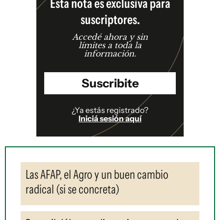
Esta nota es exclusiva para
suscriptores.
Accedé ahora y sin
límites a toda la
información.
Suscribite
¿Ya estás registrado?
Iniciá sesión aquí
Las AFAP, el Agro y un buen cambio
radical (si se concreta)