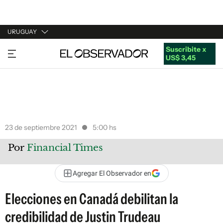
URUGUAY
Suscribite x
URUGUAY
US$ 3,45
ARGENTINA
ESPAÑA
ESTADOS UNIDOS
23 de septiembre 2021
5:00 hs
Por
Financial Times
Agregar El Observador en
Elecciones en Canadá debilitan la
credibilidad de Justin Trudeau