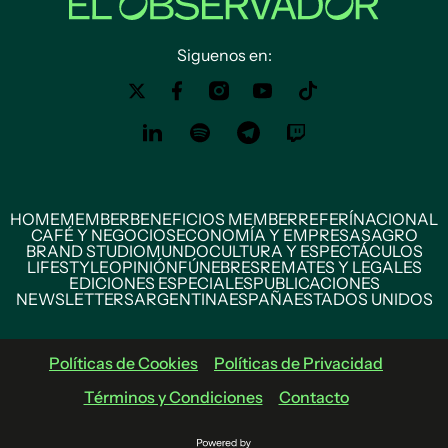
Siguenos en:
HOME
MEMBER
BENEFICIOS MEMBER
REFERÍ
NACIONAL
CAFÉ Y NEGOCIOS
ECONOMÍA Y EMPRESAS
AGRO
BRAND STUDIO
MUNDO
CULTURA Y ESPECTÁCULOS
LIFESTYLE
OPINIÓN
FÚNEBRES
REMATES Y LEGALES
EDICIONES ESPECIALES
PUBLICACIONES
NEWSLETTERS
ARGENTINA
ESPAÑA
ESTADOS UNIDOS
Políticas de Cookies
Políticas de Privacidad
Términos y Condiciones
Contacto