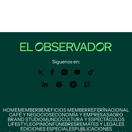
Siguenos en:
HOME
MEMBER
BENEFICIOS MEMBER
REFERÍ
NACIONAL
CAFÉ Y NEGOCIOS
ECONOMÍA Y EMPRESAS
AGRO
BRAND STUDIO
MUNDO
CULTURA Y ESPECTÁCULOS
LIFESTYLE
OPINIÓN
FÚNEBRES
REMATES Y LEGALES
EDICIONES ESPECIALES
PUBLICACIONES