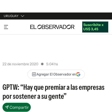
URUGUAY
Suscribite x
URUGUAY
US$ 3,45
ARGENTINA
ESPAÑA
ESTADOS UNIDOS
22 de noviembre 2020
5:04 hs
Agregar El Observador en
GPTW: “Hay que premiar a las empresas
por sostener a su gente”
Compartir