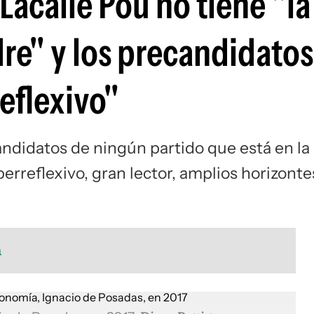
Lacalle Pou no tiene "la
re" y los precandidatos
reflexivo"
ndidatos de ningún partido que está en la
perreflexivo, gran lector, amplios horizontes
a