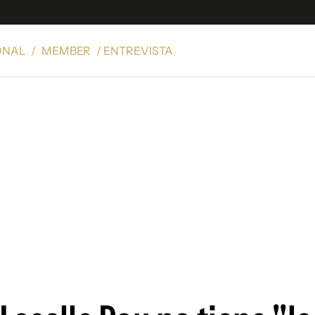
ONAL
/
MEMBER
/ ENTREVISTA
e
S
n
es
Siguenos en:
 y Legales
es especiales
ciones
ters
ina
 Unidos