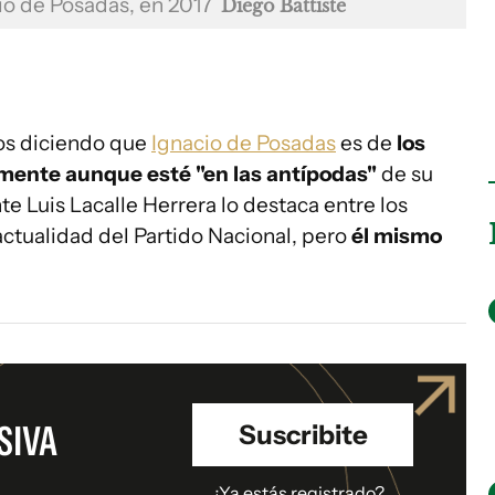
cio de Posadas, en 2017
Diego Battiste
ños diciendo que
Ignacio de Posadas
es de
los
almente aunque esté "en las antípodas"
de su
 Luis Lacalle Herrera lo destaca entre los
actualidad del Partido Nacional, pero
él mismo
SIVA
Suscribite
.
¿Ya estás registrado?