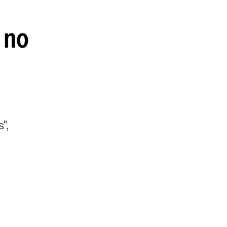
 no
",