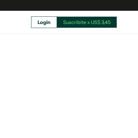
Login
Suscribite x US$ 3,45
uscríbete ahora a El Observador y elegí hasta
donde llegar.
Suscribite x US$ 3,45