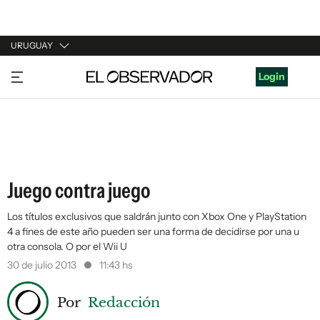
URUGUAY
URUGUAY
Login
ARGENTINA
ESPAÑA
ESTADOS UNIDOS
Juego contra juego
Los títulos exclusivos que saldrán junto con Xbox One y PlayStation
4 a fines de este año pueden ser una forma de decidirse por una u
otra consola. O por el Wii U
30 de julio 2013
11:43 hs
Por
Redacción