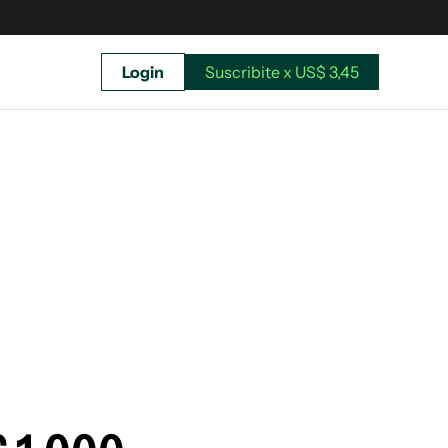
Login
Suscribite x US$ 3,45
uscríbete ahora a El Observador y elegí hasta
donde llegar.
Suscribite x US$ 3,45