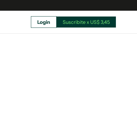
Login
Suscribite x US$ 3,45
uscríbete ahora a El Observador y elegí hasta
donde llegar.
Suscribite x US$ 3,45