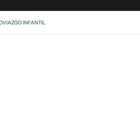
NOVIAZGO INFANTIL
e
S
n
es
Siguenos en:
 y Legales
es especiales
ciones
ters
ina
 Unidos