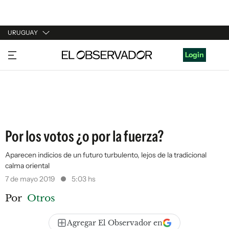
URUGUAY
URUGUAY
Login
ARGENTINA
ESPAÑA
ESTADOS UNIDOS
Por los votos ¿o por la fuerza?
Aparecen indicios de un futuro turbulento, lejos de la tradicional
calma oriental
7 de mayo 2019
5:03 hs
Por
Otros
Agregar El Observador en