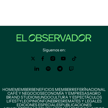
Siguenos en:
HOME
MEMBER
BENEFICIOS MEMBER
REFERÍ
NACIONAL
CAFÉ Y NEGOCIOS
ECONOMÍA Y EMPRESAS
AGRO
BRAND STUDIO
MUNDO
CULTURA Y ESPECTÁCULOS
LIFESTYLE
OPINIÓN
FÚNEBRES
REMATES Y LEGALES
EDICIONES ESPECIALES
PUBLICACIONES