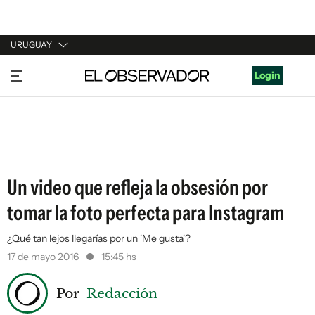
URUGUAY
URUGUAY
Login
ARGENTINA
ESPAÑA
ESTADOS UNIDOS
Un video que refleja la obsesión por
tomar la foto perfecta para Instagram
¿Qué tan lejos llegarías por un 'Me gusta'?
17 de mayo 2016
15:45 hs
Por
Redacción