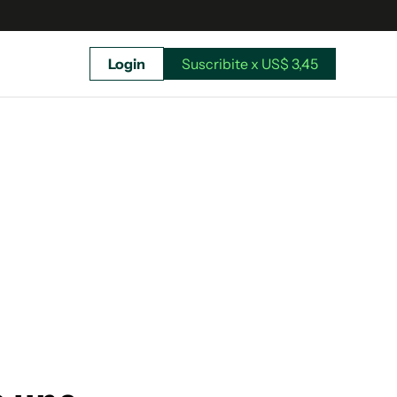
Login
Suscribite x US$ 3,45
uscríbete ahora a El Observador y elegí hasta
donde llegar.
Suscribite x US$ 3,45