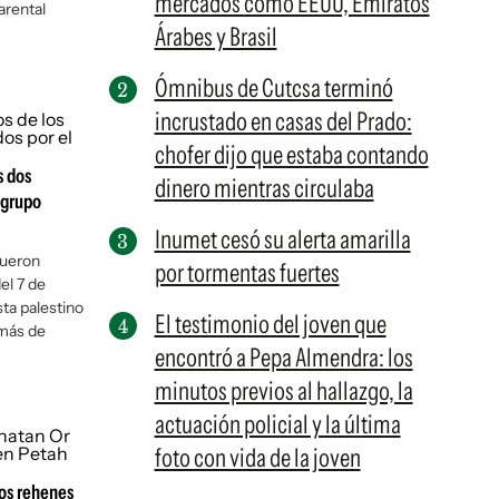
mercados como EEUU, Emiratos
arental
Árabes y Brasil
Ómnibus de Cutcsa terminó
incrustado en casas del Prado:
chofer dijo que estaba contando
s dos
dinero mientras circulaba
 grupo
Inumet cesó su alerta amarilla
fueron
por tormentas fuertes
el 7 de
sta palestino
El testimonio del joven que
 más de
encontró a Pepa Almendra: los
minutos previos al hallazgo, la
actuación policial y la última
foto con vida de la joven
los rehenes