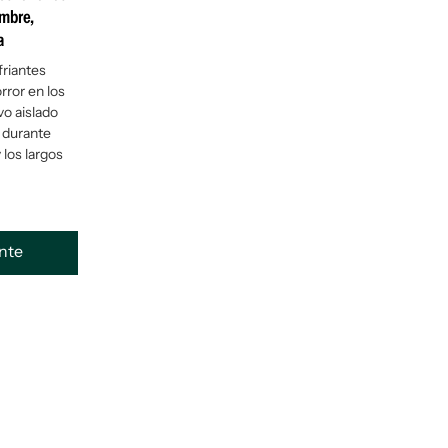
ambre,
a
riantes
rror en los
vo aislado
 durante
los largos
ente