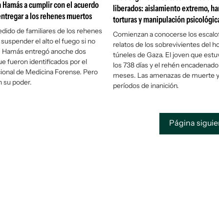
 a Hamás a cumplir con el acuerdo
liberados: aislamiento extremo, h
entregar a los rehenes muertos
torturas y manipulación psicológic
pedido de familiares de los rehenes
Comienzan a conocerse los escalof
 suspender el alto el fuego si no
relatos de los sobrevivientes del ho
n. Hamás entregó anoche dos
túneles de Gaza. El joven que estu
e fueron identificados por el
los 738 días y el rehén encadenado
cional de Medicina Forense. Pero
meses. Las amenazas de muerte y 
 su poder.
períodos de inanición.
Página sigui