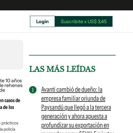
Login
Suscribite x US$ 3,45
uscríbete ahora a El Observador y elegí hasta
donde llegar.
LAS MÁS LEÍDAS
Avanti cambió de dueño: la
empresa familiar oriunda de
en casos de
Paysandú que llegó a la tercera
a de los
generación y ahora apuesta a
 prácticos
profundizar su exportación en
a policía
Suscribite x US$ 3,45