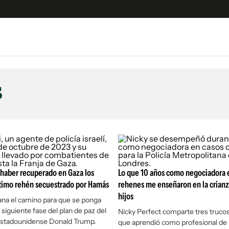
e
S
n
s
es
Siguenos en:
 y Legales
es especiales
°
ciones
ters
ina
a haber recuperado en Gaza los
Lo que 10 años como negociadora 
ltimo rehén secuestrado por Hamás
rehenes me enseñaron en la crianz
hijos
llana el camino para que se ponga
 Unidos
 siguiente fase del plan de paz del
Nicky Perfect comparte tres trucos
estadounidense Donald Trump.
que aprendió como profesional de l