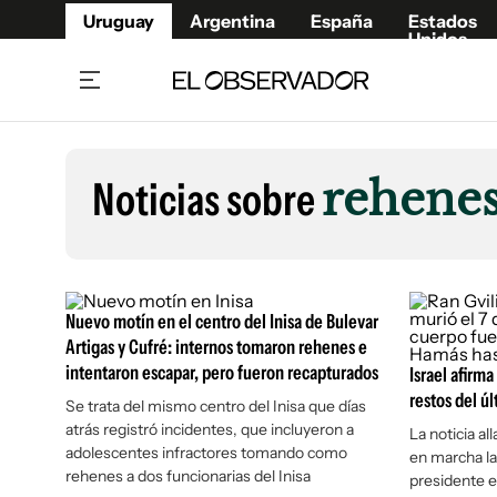
Uruguay
Argentina
España
Estados
Unidos
Home
Lifestyl
Member
Opinió
Noticias sobre
rehene
Beneficios Member
Fúnebr
Referí
Remates
14°C
Jueves:
Ahora en:
Montevideo
Nacional
Mín
10°
Edicion
Máx
14
Nubes Dispersas
Café y Negocios
Publica
Nuevo motín en el centro del Inisa de Bulevar
Economía y Empresas
Newslet
Artigas y Cufré: internos tomaron rehenes e
intentaron escapar, pero fueron recapturados
Agro
Argent
Israel afirm
restos del ú
Se trata del mismo centro del Inisa que días
Brand Studio
España
atrás registró incidentes, que incluyeron a
La noticia a
Mundo
Estados
adolescentes infractores tomando como
en marcha la
Cultura y Espectáculos
rehenes a dos funcionarias del Inisa
presidente 