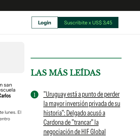
Login
Suscribite x US$ 3,45
uscríbete ahora a El Observador y elegí hasta
donde llegar.
LAS MÁS LEÍDAS
"Uruguay está a punto de perder
Carlos
la mayor inversión privada de su
historia": Delgado acusó a
e lunes. El
centro
Cardona de "trancar" la
negociación de HIF Global
Suscribite x US$ 3,45