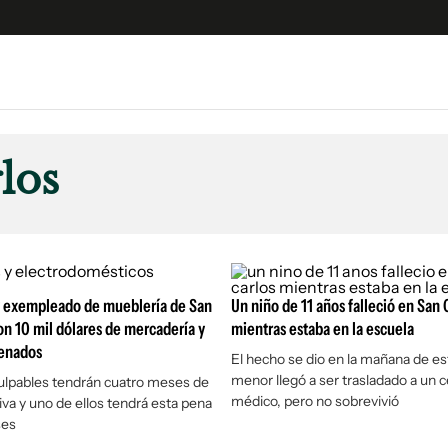
e
S
n
los
es
Siguenos en:
 y Legales
es especiales
ciones
 exempleado de mueblería de San
ters
Un niño de 11 años falleció en San 
on 10 mil dólares de mercadería y
mientras estaba en la escuela
ina
enados
El hecho se dio en la mañana de est
menor llegó a ser trasladado a un 
ulpables tendrán cuatro meses de
 Unidos
médico, pero no sobrevivió
iva y uno de ellos tendrá esta pena
ses