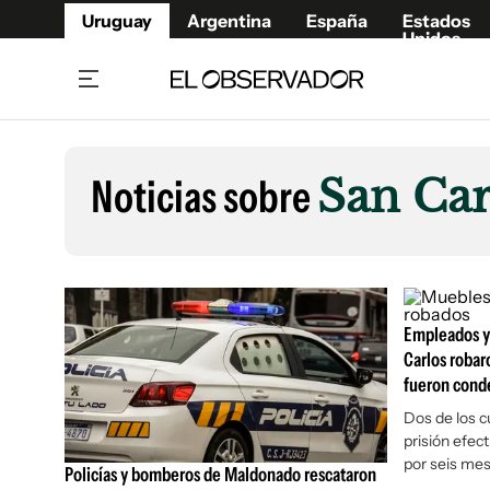
Uruguay
Argentina
España
Estados
Unidos
Home
Lifestyl
Member
Opinió
Noticias sobre
San Car
Beneficios Member
Fúnebr
Referí
Remates
12°C
Domingo:
Ahora en:
Montevideo
Nacional
Mín
10°
Máx
13°
Edicion
Nubes
Café y Negocios
Publica
Economía y Empresas
Empleados y
Newslet
Carlos robar
Agro
Argent
fueron cond
Brand Studio
España
Dos de los c
Mundo
Estados
prisión efect
por seis me
Cultura y Espectáculos
Policías y bomberos de Maldonado rescataron