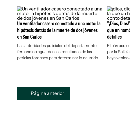
Un ventilador casero conectado a una moto: la
"¡Dios, Dios!"
hipótesis detrás de la muerte de dos jóvenes
que un hombr
en San Carlos
detalles
Las autoridades policiales del departamento
El párroco c
fernandino aguardan los resultados de las
por la Policí
pericias forenses para determinar lo ocurrido
haya venido 
Página anterior