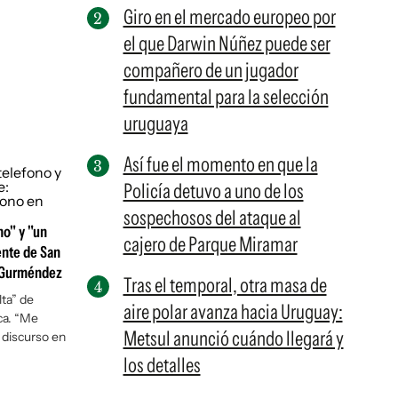
Giro en el mercado europeo por
el que Darwin Núñez puede ser
compañero de un jugador
fundamental para la selección
uruguaya
Así fue el momento en que la
Policía detuvo a uno de los
sospechosos del ataque al
no" y "un
cajero de Parque Miramar
ente de San
y Gurméndez
Tras el temporal, otra masa de
lta” de
aire polar avanza hacia Uruguay:
ica. “Me
Metsul anunció cuándo llegará y
u discurso en
los detalles