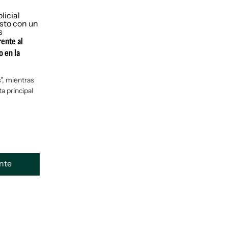
rente al
o en la
", mientras
a principal
ente