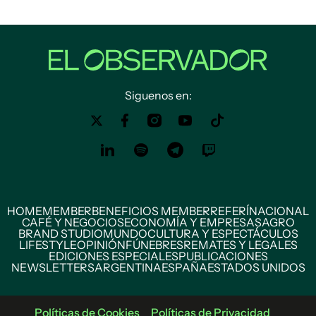
Siguenos en:
HOME
MEMBER
BENEFICIOS MEMBER
REFERÍ
NACIONAL
CAFÉ Y NEGOCIOS
ECONOMÍA Y EMPRESAS
AGRO
BRAND STUDIO
MUNDO
CULTURA Y ESPECTÁCULOS
LIFESTYLE
OPINIÓN
FÚNEBRES
REMATES Y LEGALES
EDICIONES ESPECIALES
PUBLICACIONES
NEWSLETTERS
ARGENTINA
ESPAÑA
ESTADOS UNIDOS
Políticas de Cookies
Políticas de Privacidad