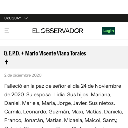
URUGUAY
URUGUAY
Login
ARGENTINA
ESPAÑA
Q.E.P.D. + Mario Vicente Viana Torales
ESTADOS UNIDOS
2 de diciembre 2020
Falleció en la paz de señor el día 24 de Noviembre
de 2020. Su esposa: Lidia. Sus hijos: Mariana,
Daniel, Mariela, Maria, Jorge, Javier. Sus nietos.
Camila, Leonardo, Guzmán, Maxi, Matías, Daniela,
Franco, Jonatán, Matías, Micaela, Maicol, Santy,