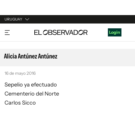
URUGUAY
URUGUAY
Login
ARGENTINA
ESPAÑA
Alicia Antúnez Antúnez
ESTADOS UNIDOS
16 de mayo 2016
Sepelio ya efectuado
Cementerio del Norte
Carlos Sicco