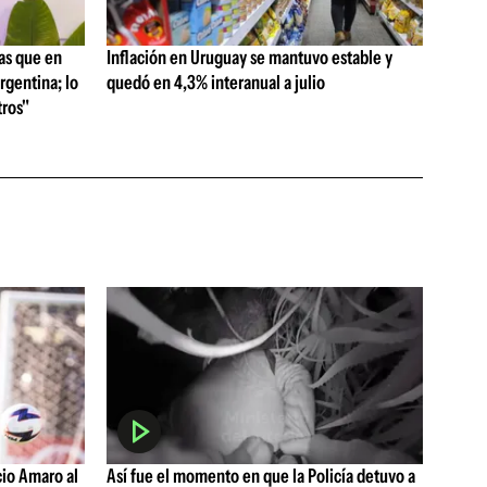
as que en
Inflación en Uruguay se mantuvo estable y
rgentina; lo
quedó en 4,3% interanual a julio
ros"
cio Amaro al
Así fue el momento en que la Policía detuvo a