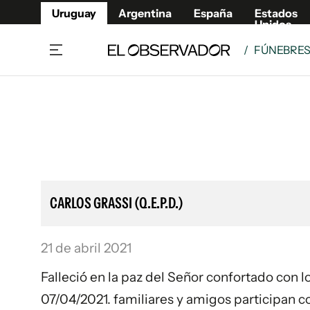
Uruguay
Argentina
España
Estados
Unidos
/
FÚNEBRE
Home
Lifestyl
Member
Opinió
Beneficios Member
Fúnebr
Referí
Remates
13°C
Sábado:
Ahora en:
Montevideo
Nacional
Mín
8°
Máx
Edicion
11°
Cielo Claro
Café y Negocios
Publica
CARLOS GRASSI (Q.E.P.D.)
Economía y Empresas
Newslet
Agro
Argent
21 de abril 2021
Brand Studio
España
Mundo
Estados
Falleció en la paz del Señor confortado con l
Cultura y Espectáculos
07/04/2021. familiares y amigos participan co