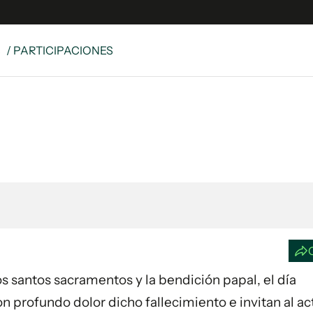
S
/ PARTICIPACIONES
e
S
n
es
Siguenos en:
 y Legales
es especiales
ciones
ters
ina
 Unidos
os santos sacramentos y la bendición papal, el día
n profundo dolor dicho fallecimiento e invitan al ac