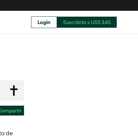
Login
Suscribite x US$ 3,45
uscríbete ahora a El Observador y elegí hasta
donde llegar.
Compartir
to de
Suscribite x US$ 3,45