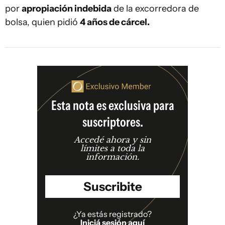
por
apropiación indebida
de la excorredora de
bolsa, quien pidió
4 años de cárcel.
Esta nota es exclusiva para
suscriptores.
Accedé ahora y sin
límites a toda la
información.
Suscribite
¿Ya estás registrado?
Iniciá sesión aquí