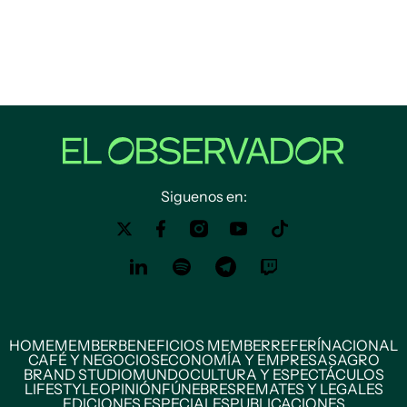
Siguenos en:
HOME
MEMBER
BENEFICIOS MEMBER
REFERÍ
NACIONAL
CAFÉ Y NEGOCIOS
ECONOMÍA Y EMPRESAS
AGRO
BRAND STUDIO
MUNDO
CULTURA Y ESPECTÁCULOS
LIFESTYLE
OPINIÓN
FÚNEBRES
REMATES Y LEGALES
EDICIONES ESPECIALES
PUBLICACIONES