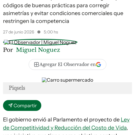
códigos de buenas prácticas para corregir
asimetrías y evitar condiciones comerciales que
restringen la competencia
27 de junio 2026
5:00 hs
Por
Miguel Noguez
Agregar El Observador en
Piqsels
Compartir
El gobierno envió al Parlamento el proyecto de
Ley
de Competitividad y Reducción del Costo de Vida
,