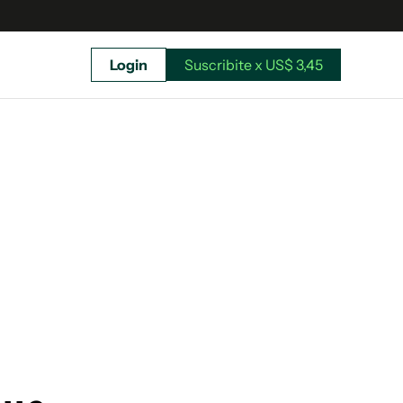
Login
Suscribite x US$ 3,45
uscríbete ahora a El Observador y elegí hasta
donde llegar.
Suscribite x US$ 3,45