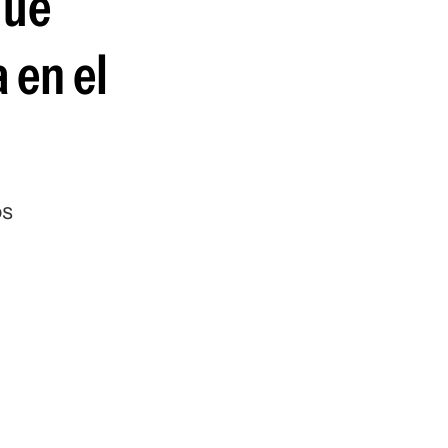
que
 en el
os