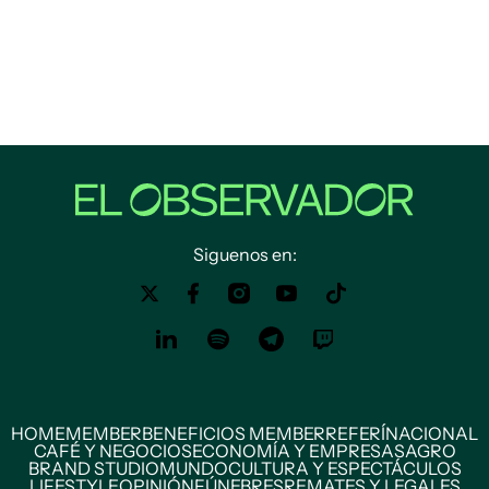
Siguenos en:
HOME
MEMBER
BENEFICIOS MEMBER
REFERÍ
NACIONAL
CAFÉ Y NEGOCIOS
ECONOMÍA Y EMPRESAS
AGRO
BRAND STUDIO
MUNDO
CULTURA Y ESPECTÁCULOS
LIFESTYLE
OPINIÓN
FÚNEBRES
REMATES Y LEGALES