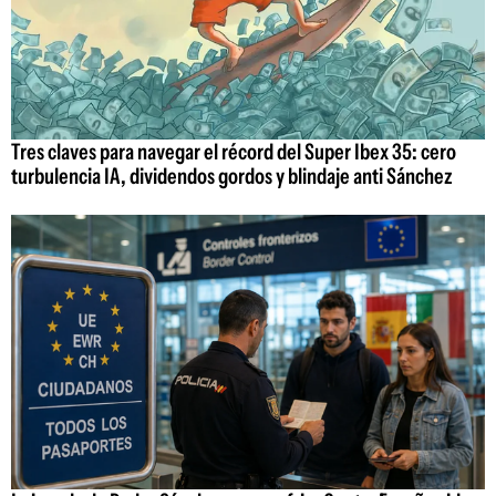
Tres claves para navegar el récord del Super Ibex 35: cero
turbulencia IA, dividendos gordos y blindaje anti Sánchez