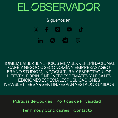
Siguenos en:
HOME
MEMBER
BENEFICIOS MEMBER
REFERÍ
NACIONAL
CAFÉ Y NEGOCIOS
ECONOMÍA Y EMPRESAS
AGRO
BRAND STUDIO
MUNDO
CULTURA Y ESPECTÁCULOS
LIFESTYLE
OPINIÓN
FÚNEBRES
REMATES Y LEGALES
EDICIONES ESPECIALES
PUBLICACIONES
NEWSLETTERS
ARGENTINA
ESPAÑA
ESTADOS UNIDOS
Políticas de Cookies
Políticas de Privacidad
Términos y Condiciones
Contacto