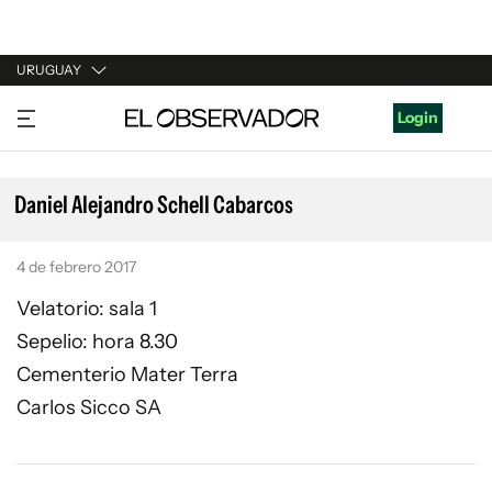
URUGUAY
URUGUAY
Login
ARGENTINA
ESPAÑA
Daniel Alejandro Schell Cabarcos
ESTADOS UNIDOS
4 de febrero 2017
Velatorio: sala 1
Sepelio: hora 8.30
Cementerio Mater Terra
Carlos Sicco SA