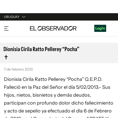
URUGUAY
URUGUAY
Login
ARGENTINA
ESPAÑA
Dionisia Cirila Ratto Pellerey “Pocha”
ESTADOS UNIDOS
7 de febrero 2013
Dionisia Cirila Ratto Pellerey “Pocha” Q.E.P.D.
Falleció en la Paz del Señor el día 5/02/2013.- Sus
hijos, nietos, bisnietos y demás deudos,
participan con profundo dolor dicho fallecimiento
y acto de sepelio ya efectuado el dìa 6 de Febrero