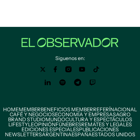
Siguenos en:
HOME
MEMBER
BENEFICIOS MEMBER
REFERÍ
NACIONAL
CAFÉ Y NEGOCIOS
ECONOMÍA Y EMPRESAS
AGRO
BRAND STUDIO
MUNDO
CULTURA Y ESPECTÁCULOS
LIFESTYLE
OPINIÓN
FÚNEBRES
REMATES Y LEGALES
EDICIONES ESPECIALES
PUBLICACIONES
NEWSLETTERS
ARGENTINA
ESPAÑA
ESTADOS UNIDOS