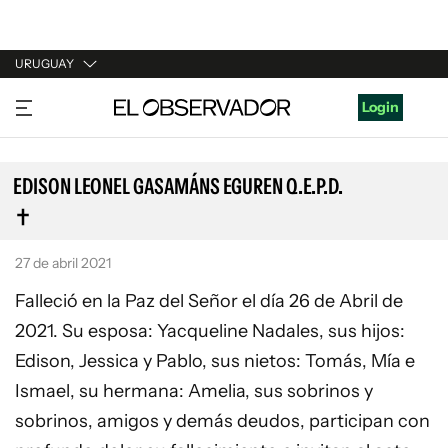
URUGUAY
URUGUAY
Login
ARGENTINA
ESPAÑA
EDISON LEONEL GASAMÁNS EGUREN Q.E.P.D.
ESTADOS UNIDOS
27 de abril 2021
Falleció en la Paz del Señor el día 26 de Abril de
2021. Su esposa: Yacqueline Nadales, sus hijos:
Edison, Jessica y Pablo, sus nietos: Tomás, Mía e
Ismael, su hermana: Amelia, sus sobrinos y
sobrinos, amigos y demás deudos, participan con