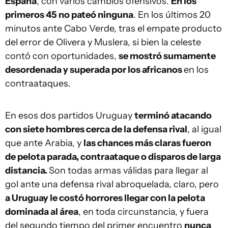
España
, con varios cambios ofensivos.
En los
primeros 45 no pateó ninguna
. En los últimos 20
minutos ante Cabo Verde, tras el empate producto
del error de Olivera y Muslera, si bien la celeste
contó con oportunidades,
se mostró sumamente
desordenada y superada por los africanos
en los
contraataques.
En esos dos partidos Uruguay
terminó atacando
con siete hombres cerca de la defensa rival
, al igual
que ante Arabia, y
las chances más claras fueron
de pelota parada, contraataque o disparos de larga
distancia.
Son todas armas válidas para llegar al
gol ante una defensa rival abroquelada, claro, pero
a Uruguay le costó horrores llegar con la pelota
dominada al área
, en toda circunstancia, y fuera
del segundo tiempo del primer encuentro
nunca