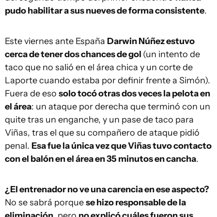
pudo habilitar a sus nueves de forma consistente
.
Este viernes ante España
Darwin Núñez estuvo
cerca de tener dos chances de gol
(un intento de
taco que no salió en el área chica y un corte de
Laporte cuando estaba por definir frente a Simón).
Fuera de eso
solo tocó otras dos veces la pelota en
el área
: un ataque por derecha que terminó con un
quite tras un enganche, y un pase de taco para
Viñas, tras el que su compañero de ataque pidió
penal.
Esa fue la única vez que Viñas tuvo contacto
con el balón en el área en 35 minutos en cancha
.
¿El entrenador no ve una carencia en ese aspecto?
No se sabrá porque
se hizo responsable de la
eliminación
, pero
no explicó cuáles fueron sus