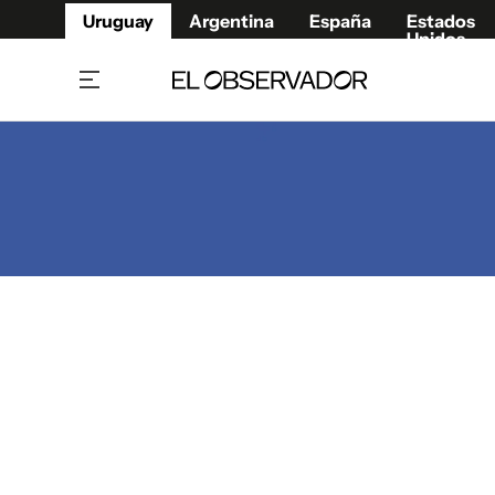
Uruguay
Argentina
España
Estados
Unidos
Home
Juegos 
Referí
Rugby
Fútbol
Básque
Mundial 2026
Tenis
Resultados Deportivos
Runnin
Fútbol internacional
Polidep
Copa Libertadores
Motor