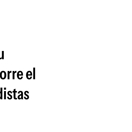
guenos en:
u
orre el
istas