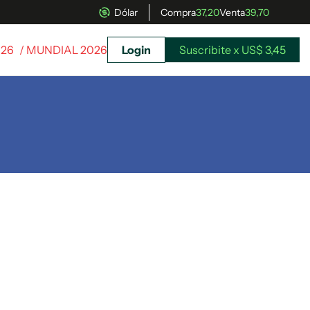
Dólar
Compra
37,20
Venta
39,70
026
/ MUNDIAL 2026
Login
Suscribite x US$ 3,45
uscríbete ahora a El Observador y elegí hasta
donde llegar.
Suscribite x US$ 3,45