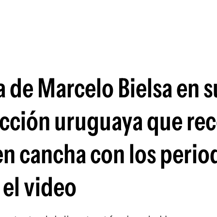
Si
a de Marcelo Bielsa en s
ección uruguaya que rec
n cancha con los period
 el video