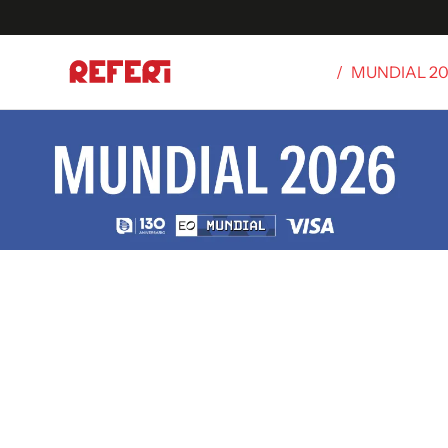
/
MUNDIAL 2
Olímpicos
S
tbol
g
ortivo