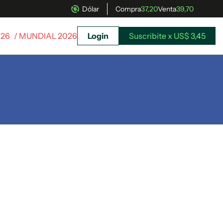
Dólar
Compra
37,20
Venta
39,70
026
/ MUNDIAL 2026
Login
Suscribite x US$ 3,45
uscríbete ahora a El Observador y elegí hasta
donde llegar.
Suscribite x US$ 3,45