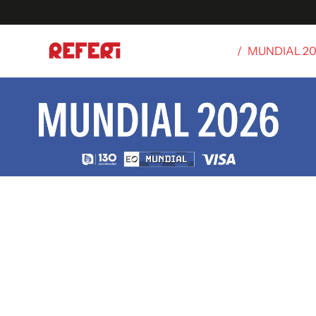
/
MUNDIAL 2
Olímpicos
S
tbol
g
ortivo