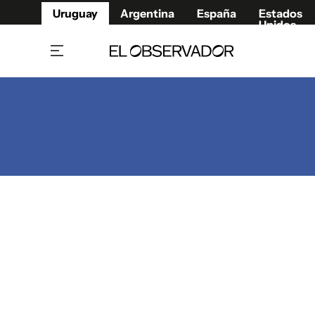
Uruguay
Argentina
España
Estados
Unidos
Home
Juegos 
Referí
Rugby
Fútbol
Básque
Mundial 2026
Tenis
Resultados Deportivos
Runnin
Fútbol internacional
Polidep
Copa Libertadores
Motor