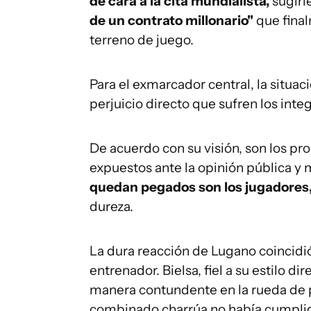
de cara a la cita mundialista,
sugiri
de un contrato millonario"
que final
terreno de juego.
Para el exmarcador central, la situac
perjuicio directo que sufren los inte
De acuerdo con su visión, son los p
expuestos ante la opinión pública y m
quedan pegados son los jugadores, B
dureza.
La dura reacción de Lugano coincidió
entrenador. Bielsa, fiel a su estilo d
manera contundente en la rueda de pr
combinado charrúa no había cumplid