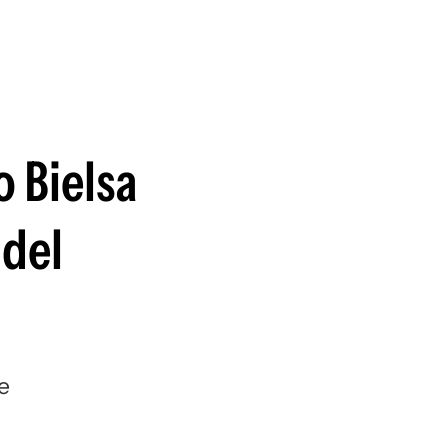
guenos en:
o Bielsa
 del
e