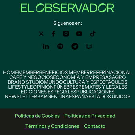
Siguenos en:
HOME
MEMBER
BENEFICIOS MEMBER
REFERÍ
NACIONAL
CAFÉ Y NEGOCIOS
ECONOMÍA Y EMPRESAS
AGRO
BRAND STUDIO
MUNDO
CULTURA Y ESPECTÁCULOS
LIFESTYLE
OPINIÓN
FÚNEBRES
REMATES Y LEGALES
EDICIONES ESPECIALES
PUBLICACIONES
NEWSLETTERS
ARGENTINA
ESPAÑA
ESTADOS UNIDOS
Políticas de Cookies
Políticas de Privacidad
Términos y Condiciones
Contacto