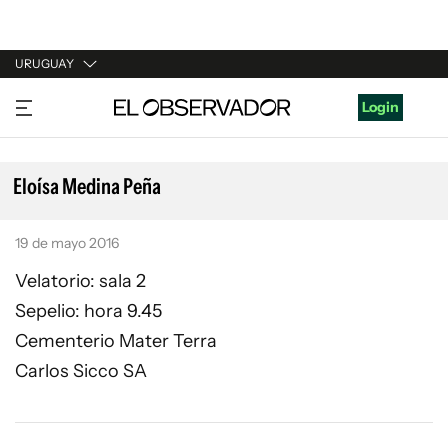
URUGUAY
URUGUAY
Login
ARGENTINA
ESPAÑA
Eloísa Medina Peña
ESTADOS UNIDOS
19 de mayo 2016
Velatorio: sala 2
Sepelio: hora 9.45
Cementerio Mater Terra
Carlos Sicco SA