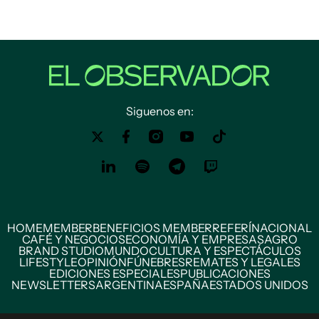
Siguenos en:
HOME
MEMBER
BENEFICIOS MEMBER
REFERÍ
NACIONAL
CAFÉ Y NEGOCIOS
ECONOMÍA Y EMPRESAS
AGRO
BRAND STUDIO
MUNDO
CULTURA Y ESPECTÁCULOS
LIFESTYLE
OPINIÓN
FÚNEBRES
REMATES Y LEGALES
EDICIONES ESPECIALES
PUBLICACIONES
NEWSLETTERS
ARGENTINA
ESPAÑA
ESTADOS UNIDOS