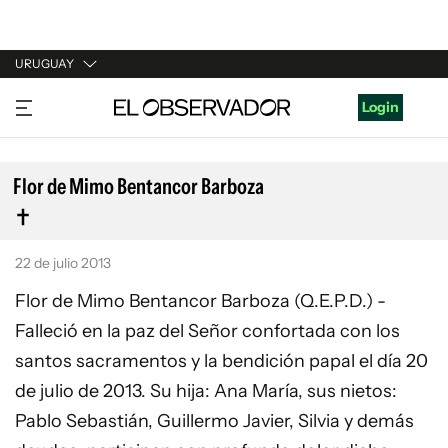
URUGUAY
URUGUAY
Login
ARGENTINA
ESPAÑA
Flor de Mimo Bentancor Barboza
ESTADOS UNIDOS
22 de julio 2013
Flor de Mimo Bentancor Barboza (Q.E.P.D.) -
Falleció en la paz del Señor confortada con los
santos sacramentos y la bendición papal el día 20
de julio de 2013. Su hija: Ana María, sus nietos:
Pablo Sebastián, Guillermo Javier, Silvia y demás