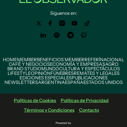
Siguenos en:
HOME
MEMBER
BENEFICIOS MEMBER
REFERÍ
NACIONAL
CAFÉ Y NEGOCIOS
ECONOMÍA Y EMPRESAS
AGRO
BRAND STUDIO
MUNDO
CULTURA Y ESPECTÁCULOS
LIFESTYLE
OPINIÓN
FÚNEBRES
REMATES Y LEGALES
EDICIONES ESPECIALES
PUBLICACIONES
NEWSLETTERS
ARGENTINA
ESPAÑA
ESTADOS UNIDOS
Políticas de Cookies
Políticas de Privacidad
Términos y Condiciones
Contacto