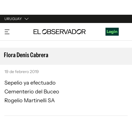
URUGUAY
URUGUAY
Login
ARGENTINA
ESPAÑA
Flora Denis Cabrera
ESTADOS UNIDOS
19 de febrero 2019
Sepelio ya efectuado
Cementerio del Buceo
Rogelio Martinelli SA