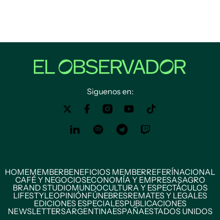
Siguenos en:
HOME
MEMBER
BENEFICIOS MEMBER
REFERÍ
NACIONAL
CAFÉ Y NEGOCIOS
ECONOMÍA Y EMPRESAS
AGRO
BRAND STUDIO
MUNDO
CULTURA Y ESPECTÁCULOS
LIFESTYLE
OPINIÓN
FÚNEBRES
REMATES Y LEGALES
EDICIONES ESPECIALES
PUBLICACIONES
NEWSLETTERS
ARGENTINA
ESPAÑA
ESTADOS UNIDOS