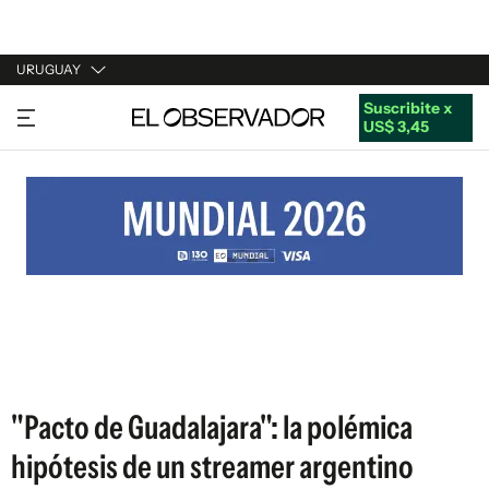
URUGUAY
Suscribite x
URUGUAY
US$ 3,45
ARGENTINA
ESPAÑA
ESTADOS UNIDOS
"Pacto de Guadalajara": la polémica
hipótesis de un streamer argentino