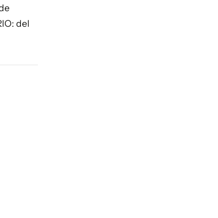
 de
IO: del