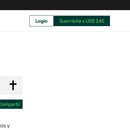
Login
Suscribite x US$ 3,45
uscríbete ahora a El Observador y elegí hasta
donde llegar.
Compartir
gos y
Suscribite x US$ 3,45