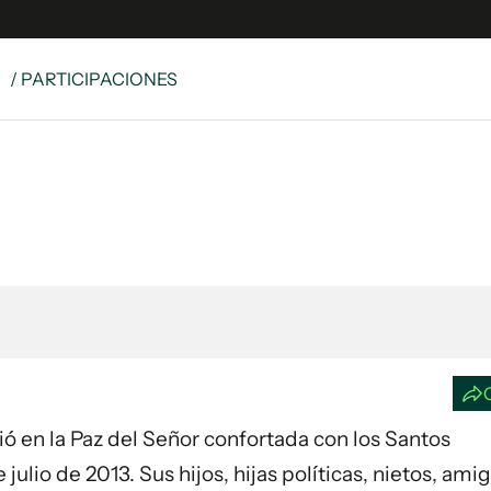
S
/ PARTICIPACIONES
e
S
n
es
Siguenos en:
 y Legales
es especiales
ciones
ters
ina
 Unidos
ció en la Paz del Señor confortada con los Santos
julio de 2013. Sus hijos, hijas políticas, nietos, ami