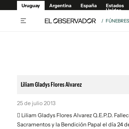
Uruguay
Argentina
España
Estados
Unidos
/
FÚNEBRE
Home
Lifestyl
Member
Opinió
Beneficios Member
Fúnebr
Referí
Remates
14°C
Jueves:
Ahora en:
Montevideo
Nacional
Mín
12°
Máx
15°
Edicion
Nubes
Café y Negocios
Publica
Liliam Gladys Flores Alvarez
Economía y Empresas
Newslet
Agro
Argent
25 de julio 2013
Brand Studio
España
Mundo
Estados
 Liliam Gladys Flores Alvarez Q.E.P.D. Falle
Cultura y Espectáculos
Sacramentos y la Bendición Papal el día 24 de 