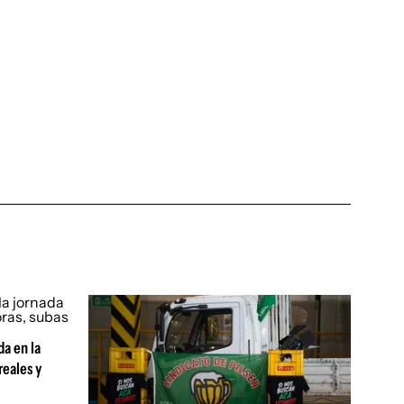
da en la
reales y