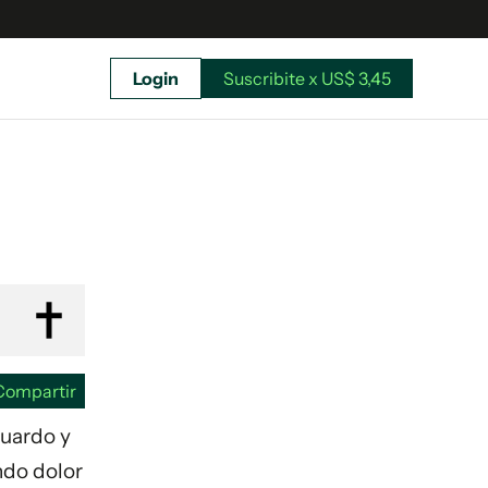
Login
Suscribite x US$ 3,45
uscríbete ahora a El Observador y elegí hasta
donde llegar.
Compartir
duardo y
ndo dolor
Suscribite x US$ 3,45