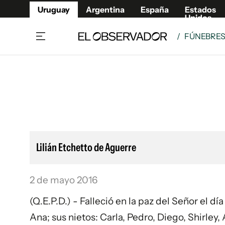
Uruguay
Argentina
España
Estados
Unidos
/
FÚNEBRE
Home
Lifestyl
Member
Opinió
Beneficios Member
Fúnebr
Referí
Remates
13°C
Viernes:
Ahora en:
Montevideo
Nacional
Mín
8°
Máx
12°
Edicion
Nubes
Café y Negocios
Publica
Lilián Etchetto de Aguerre
Economía y Empresas
Newslet
Agro
Argent
2 de mayo 2016
Brand Studio
España
Mundo
Estados
(Q.E.P.D.) - Falleció en la paz del Señor el d
Cultura y Espectáculos
Ana; sus nietos: Carla, Pedro, Diego, Shirley,