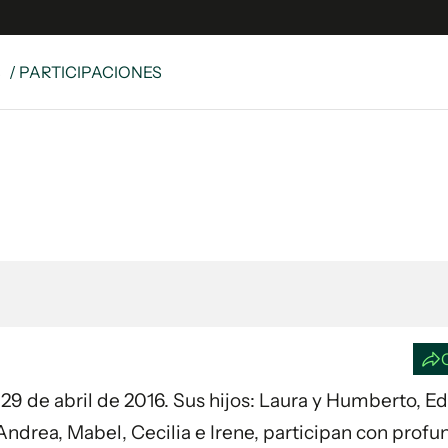
S
/ PARTICIPACIONES
e
S
n
es
Siguenos en:
 y Legales
es especiales
ciones
ters
ina
 Unidos
ía 29 de abril de 2016. Sus hijos: Laura y Humberto, E
 Andrea, Mabel, Cecilia e Irene, participan con profu