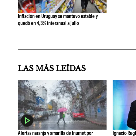
Inflación en Uruguay se mantuvo estable y
quedó en 4,3% interanual a julio
LAS MÁS LEÍDAS
Alertas naranja y amarilla de Inumet por
Ignacio Rugl