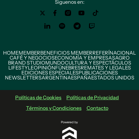
Siguenos en:
HOME
MEMBER
BENEFICIOS MEMBER
REFERÍ
NACIONAL
CAFÉ Y NEGOCIOS
ECONOMÍA Y EMPRESAS
AGRO
BRAND STUDIO
MUNDO
CULTURA Y ESPECTÁCULOS
LIFESTYLE
OPINIÓN
FÚNEBRES
REMATES Y LEGALES
EDICIONES ESPECIALES
PUBLICACIONES
NEWSLETTERS
ARGENTINA
ESPAÑA
ESTADOS UNIDOS
Políticas de Cookies
Políticas de Privacidad
Términos y Condiciones
Contacto