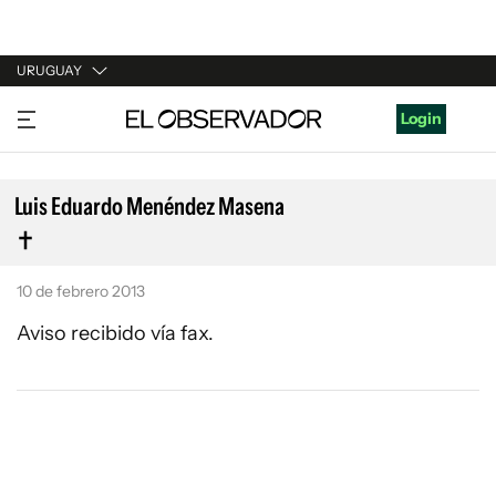
URUGUAY
URUGUAY
Login
ARGENTINA
ESPAÑA
Luis Eduardo Menéndez Masena
ESTADOS UNIDOS
10 de febrero 2013
Aviso recibido vía fax.