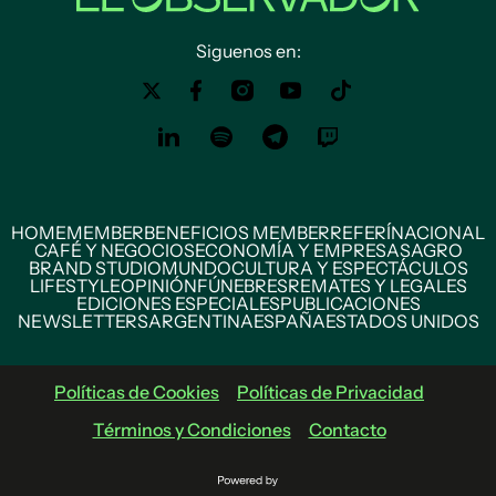
Siguenos en:
HOME
MEMBER
BENEFICIOS MEMBER
REFERÍ
NACIONAL
CAFÉ Y NEGOCIOS
ECONOMÍA Y EMPRESAS
AGRO
BRAND STUDIO
MUNDO
CULTURA Y ESPECTÁCULOS
LIFESTYLE
OPINIÓN
FÚNEBRES
REMATES Y LEGALES
EDICIONES ESPECIALES
PUBLICACIONES
NEWSLETTERS
ARGENTINA
ESPAÑA
ESTADOS UNIDOS
Políticas de Cookies
Políticas de Privacidad
Términos y Condiciones
Contacto