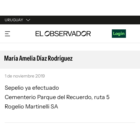
URUGUAY
URUGUAY
Login
ARGENTINA
ESPAÑA
María Amelia Díaz Rodríguez
ESTADOS UNIDOS
1 de noviembre 2019
Sepelio ya efectuado
Cementerio Parque del Recuerdo, ruta 5
Rogelio Martinelli SA