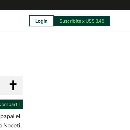
Login
Suscribite x US$ 3,45
uscríbete ahora a El Observador y elegí hasta
donde llegar.
Compartir
 papal el
o Noceti,
Suscribite x US$ 3,45