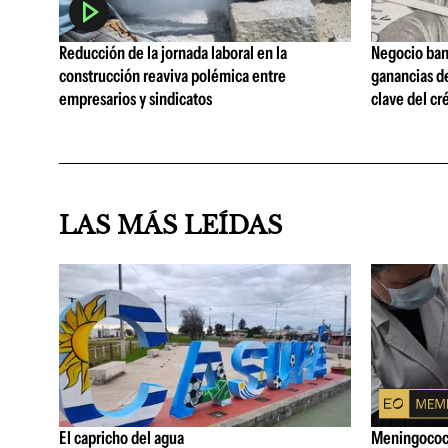
Reducción de la jornada laboral en la
Negocio ban
construcción reaviva polémica entre
ganancias d
empresarios y sindicatos
clave del cr
LAS MÁS LEÍDAS
El capricho del agua
Meningococo