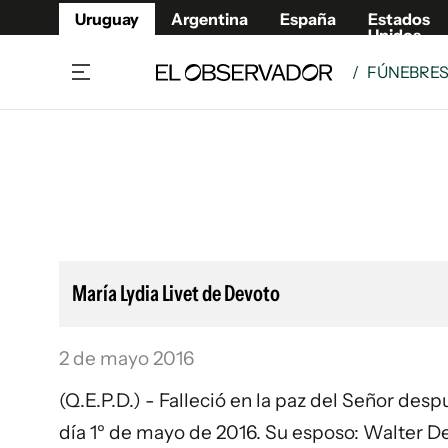
Uruguay
Argentina
España
Estados
Unidos
/
FÚNEBRE
Home
Lifestyl
Member
Opinió
Beneficios Member
Fúnebr
Referí
Remates
8°C
Domingo:
Ahora en:
Montevideo
Nacional
Mín
9°
Máx
11°
Edicion
Nubes
Café y Negocios
Publica
María Lydia Livet de Devoto
Economía y Empresas
Newslet
Agro
Argent
2 de mayo 2016
Brand Studio
España
Mundo
Estados
(Q.E.P.D.) - Falleció en la paz del Señor des
Cultura y Espectáculos
día 1º de mayo de 2016. Su esposo: Walter Dev