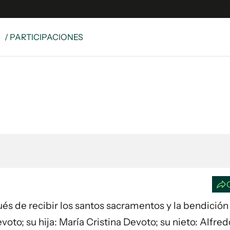
S
/ PARTICIPACIONES
e
S
n
es
Siguenos en:
 y Legales
es especiales
ciones
ters
ina
 Unidos
pués de recibir los santos sacramentos y la bendición
oto; su hija: María Cristina Devoto; su nieto: Alfred